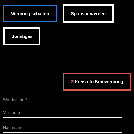
Werbung schalten
Sponsor werden
Sonstiges
Preisinfo Kinowerbung
Wer bist du?
V
o
r
N
n
a
a