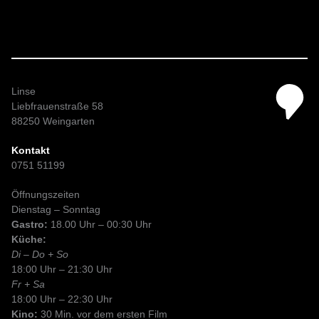
v
e
r
e
i
n
Linse
b
Liebfrauenstraße 58
a
88250 Weingarten
r
u
Kontakt
n
0751 51199
g
Öffnungszeiten
Dienstag – Sonntag
Gastro:
18.00 Uhr – 00:30 Uhr
Küche:
Di – Do + So
18:00 Uhr – 21:30 Uhr
Fr + Sa
18:00 Uhr – 22:30 Uhr
Kino:
30 Min. vor dem ersten Film