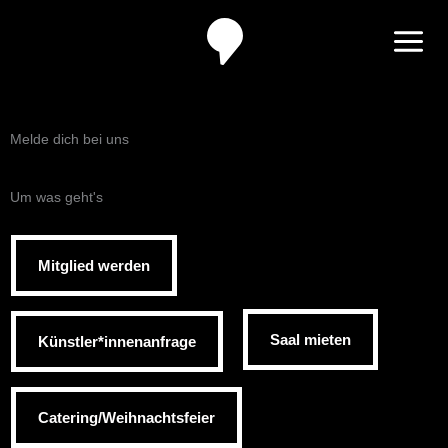
Zum
Inhalt
springen
Melde dich bei uns
Um was geht's
Mitglied werden
Saal mieten
Künstler*innenanfrage
Catering/Weihnachtsfeier