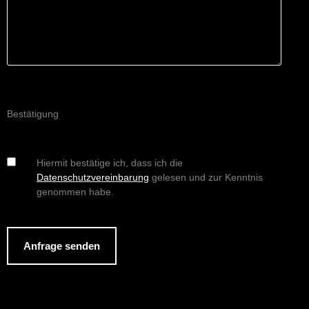
g
l
?
d
A
n
f
r
a
g
Bestätigung
e
D
Hiermit bestätige ich, dass ich die
a
Datenschutzvereinbarung
gelesen und zur Kenntnis
t
genommen habe.
e
n
s
Anfrage senden
c
h
u
t
z